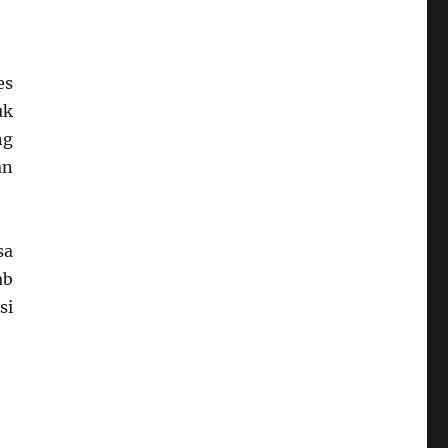
es
uk
ng
an
sa
ab
si