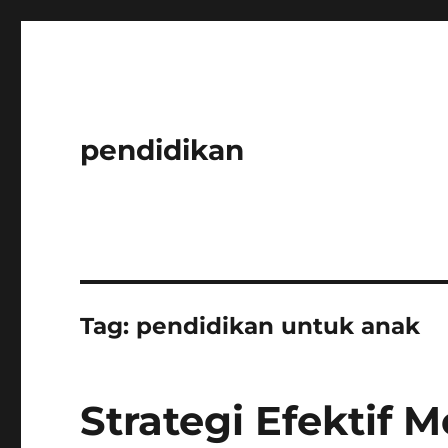
pendidikan
Tag:
pendidikan untuk anak
Strategi Efektif 