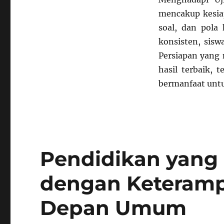
mencakup kesia
soal, dan pola
konsisten, sisw
Persiapan yang
hasil terbaik, 
bermanfaat unt
Pendidikan yang
dengan Keterampi
Depan Umum