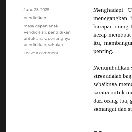
Posted
June 28, 2025
Menghadapi U
on
Categories
pendidikan
menegangkan b
Tags
masa depan anak
,
harapan orang 
Pendidikan
,
pendidikan
kerap membuat s
untuk anak
,
pentingnya
itu, membangu
pendidikan
,
sekolah
penting.
on
Leave a comment
Strategi
Efektif
Menumbuhkan sik
Menghadapi
stres adalah bag
Ujian
Nasional
sebaiknya mema
bagi
sarana untuk m
Siswa
dari orang tua,
semangat dan st