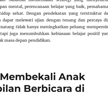
pan mental, perencanaan belajar yang baik, pemaham
 hidup sehat. Dengan pendekatan yang terstruktur d
a dapat melewati ujian dengan tenang dan percaya dir
 matang tidak hanya meningkatkan peluang memperol
tetapi juga menumbuhkan kebiasaan belajar positif ya
uk masa depan pendidikan.
 Membekali Anak
lan Berbicara di