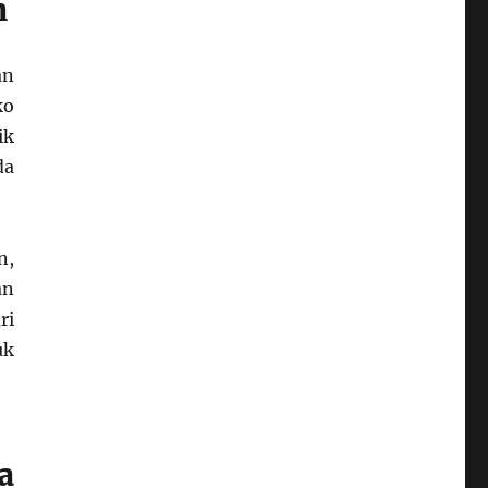
n
an
ko
ik
da
n,
an
ri
uk
a