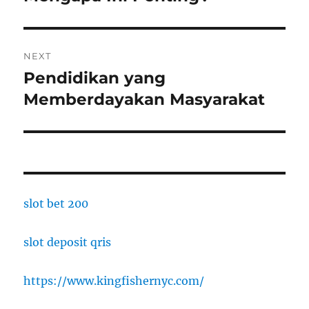
NEXT
Pendidikan yang
Next
post:
Memberdayakan Masyarakat
slot bet 200
slot deposit qris
https://www.kingfishernyc.com/