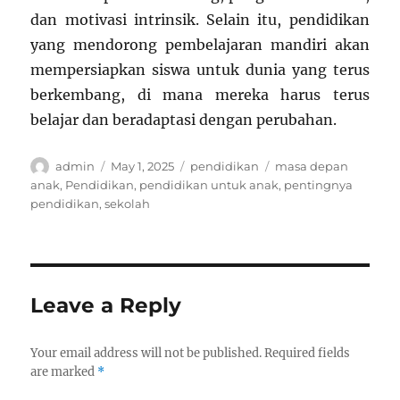
dan motivasi intrinsik. Selain itu, pendidikan
yang mendorong pembelajaran mandiri akan
mempersiapkan siswa untuk dunia yang terus
berkembang, di mana mereka harus terus
belajar dan beradaptasi dengan perubahan.
Author
Posted
Categories
Tags
admin
May 1, 2025
pendidikan
masa depan
on
anak
,
Pendidikan
,
pendidikan untuk anak
,
pentingnya
pendidikan
,
sekolah
Leave a Reply
Your email address will not be published.
Required fields
are marked
*