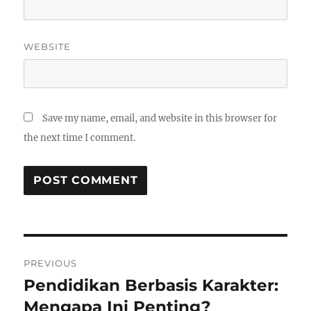
WEBSITE
Save my name, email, and website in this browser for
the next time I comment.
Post
PREVIOUS
navigation
Pendidikan Berbasis Karakter:
Previous
post:
Mengapa Ini Penting?