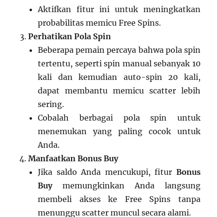
Aktifkan fitur ini untuk meningkatkan
probabilitas memicu Free Spins.
Perhatikan Pola Spin
Beberapa pemain percaya bahwa pola spin
tertentu, seperti spin manual sebanyak 10
kali dan kemudian auto-spin 20 kali,
dapat membantu memicu scatter lebih
sering.
Cobalah berbagai pola spin untuk
menemukan yang paling cocok untuk
Anda.
Manfaatkan Bonus Buy
Jika saldo Anda mencukupi, fitur
Bonus
Buy
memungkinkan Anda langsung
membeli akses ke Free Spins tanpa
menunggu scatter muncul secara alami.