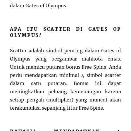
dalam Gates of Olympus.
APA ITU SCATTER DI GATES OF
OLYMPUS?
Scatter adalah simbol penting dalam Gates of
Olympus yang bergambar mahkota emas.
Untuk memicu putaran bonus Free Spins, Anda
perlu mendapatkan minimal 4 simbol scatter
dalam satu putaran. Bonus ini dapat
meningkatkan peluang kemenangan karena
setiap pengali (multiplier) yang muncul akan
terakumulasi sepanjang fitur Free Spins.