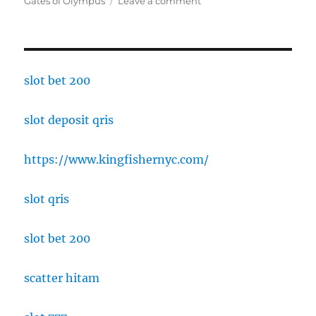
on
Gates of Olympus
Leave a comment
Rahasia
Mendapatkan
4
Scatters
dalam
slot bet 200
Gates
of
slot deposit qris
Olympus
https://www.kingfishernyc.com/
slot qris
slot bet 200
scatter hitam