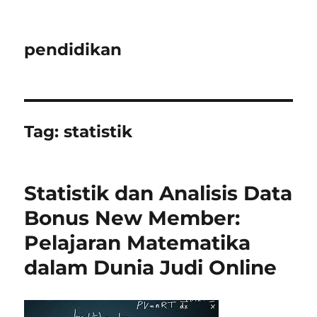
pendidikan
Tag:
statistik
Statistik dan Analisis Data
Bonus New Member:
Pelajaran Matematika
dalam Dunia Judi Online