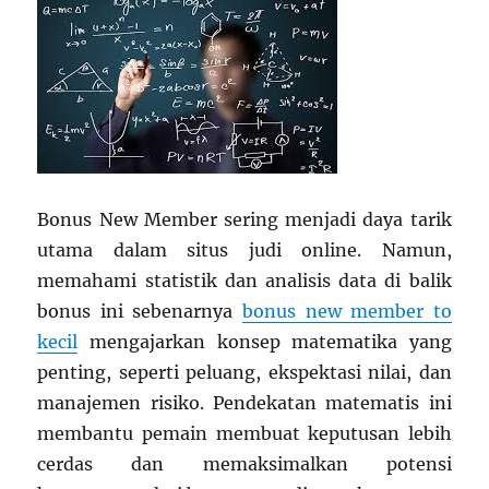
Bonus New Member sering menjadi daya tarik
utama dalam situs judi online. Namun,
memahami statistik dan analisis data di balik
bonus ini sebenarnya
bonus new member to
kecil
mengajarkan konsep matematika yang
penting, seperti peluang, ekspektasi nilai, dan
manajemen risiko. Pendekatan matematis ini
membantu pemain membuat keputusan lebih
cerdas dan memaksimalkan potensi