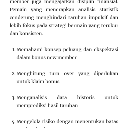
member juga mengajarkan disiplin finansial.
Pemain yang menerapkan analisis statistik
cenderung menghindari taruhan impulsif dan
lebih fokus pada strategi bermain yang terukur
dan konsisten.
Memahami konsep peluang dan ekspektasi
dalam bonus new member
Menghitung turn over yang diperlukan
untuk klaim bonus
Menganalisis data historis untuk
memprediksi hasil taruhan
Mengelola risiko dengan menentukan batas