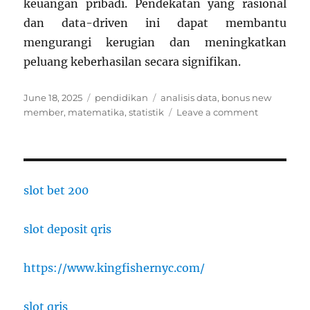
keuangan pribadi. Pendekatan yang rasional
dan data-driven ini dapat membantu
mengurangi kerugian dan meningkatkan
peluang keberhasilan secara signifikan.
Posted
Categories
Tags
June 18, 2025
pendidikan
analisis data
,
bonus new
on
on
member
,
matematika
,
statistik
Leave a comment
Statistik
dan
Analisis
Data
Bonus
slot bet 200
New
Member:
slot deposit qris
Pelajaran
Matematik
dalam
https://www.kingfishernyc.com/
Dunia
Judi
Online
slot qris