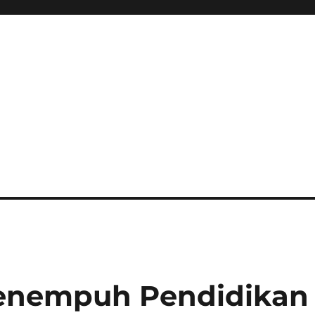
enempuh Pendidikan