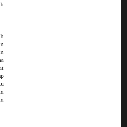
ih
ah
an
an
ma
at
up
tu
an
an