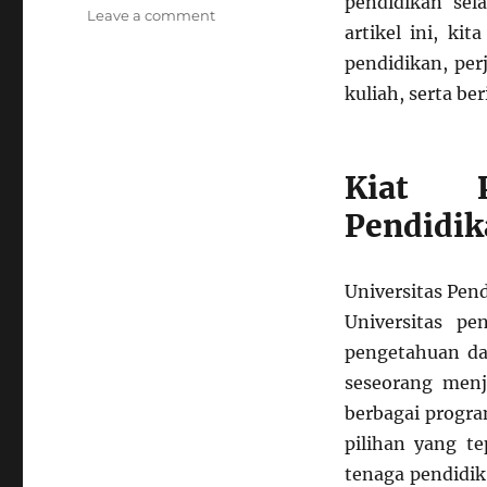
pendidikan sel
on
Leave a comment
artikel ini, ki
Manfaat
Besar
pendidikan, pe
Menempuh
kuliah, serta be
Pendidikan
dengan
Beasiswa
Kiat P
Pendidik
Universitas Pen
Universitas p
pengetahuan da
seseorang menj
berbagai progra
pilihan yang t
tenaga pendidik