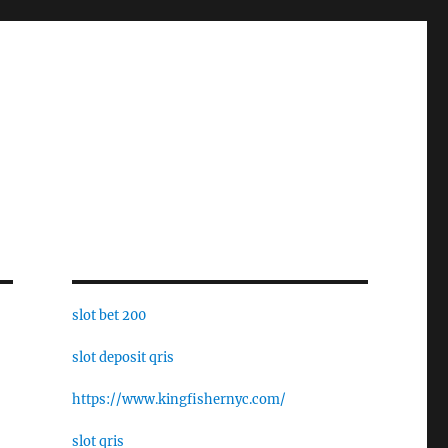
slot bet 200
slot deposit qris
https://www.kingfishernyc.com/
slot qris