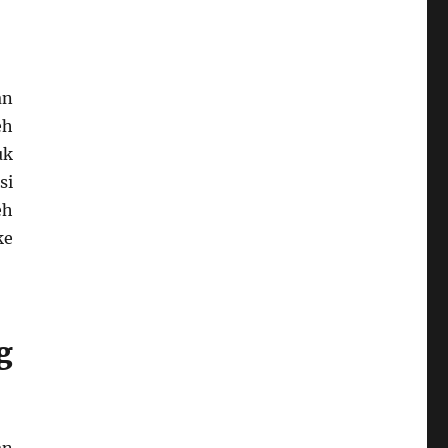
an
eh
uk
si
eh
ke
g