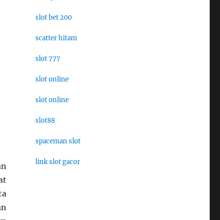
slot bet 200
scatter hitam
slot 777
slot online
slot online
slot88
spaceman slot
link slot gacor
an
at
ta
an