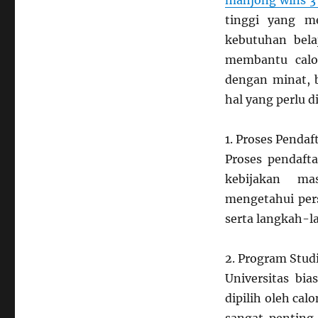
mahjong wins 3 
tinggi yang m
kebutuhan bela
membantu calo
dengan minat, b
hal yang perlu 
1. Proses Pendaf
Proses pendafta
kebijakan ma
mengetahui pers
serta langkah-l
2. Program Stud
Universitas bi
dipilih oleh ca