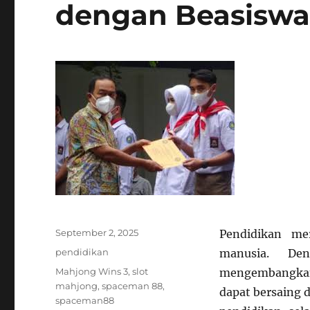
dengan Beasisw
Posted
September 2, 2025
Pendidikan me
on
Categories
pendidikan
manusia. De
Tags
Mahjong Wins 3
,
slot
mengembangkan 
mahjong
,
spaceman 88
,
dapat bersaing d
spaceman88