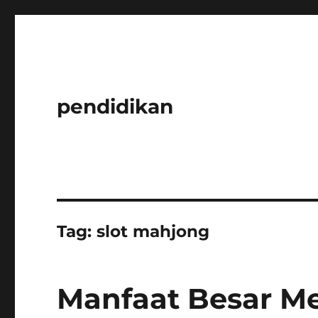
pendidikan
Tag:
slot mahjong
Manfaat Besar M