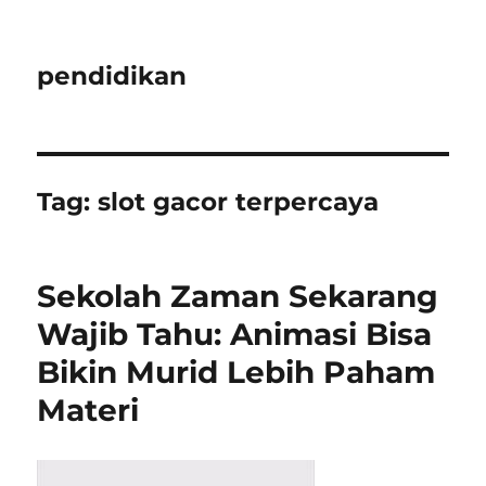
pendidikan
Tag:
slot gacor terpercaya
Sekolah Zaman Sekarang
Wajib Tahu: Animasi Bisa
Bikin Murid Lebih Paham
Materi