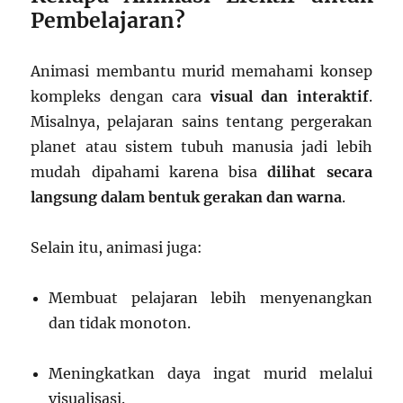
Pembelajaran?
Animasi membantu murid memahami konsep
kompleks dengan cara
visual dan interaktif
.
Misalnya, pelajaran sains tentang pergerakan
planet atau sistem tubuh manusia jadi lebih
mudah dipahami karena bisa
dilihat secara
langsung dalam bentuk gerakan dan warna
.
Selain itu, animasi juga:
Membuat pelajaran lebih menyenangkan
dan tidak monoton.
Meningkatkan daya ingat murid melalui
visualisasi.