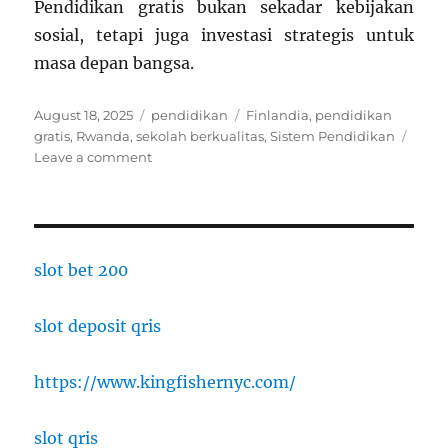
Pendidikan gratis bukan sekadar kebijakan
sosial, tetapi juga investasi strategis untuk
masa depan bangsa.
Posted
Categories
Tags
August 18, 2025
pendidikan
Finlandia
,
pendidikan
on
gratis
,
Rwanda
,
sekolah berkualitas
,
Sistem Pendidikan
on
Leave a comment
Finlandia
hingga
Rwanda:
Negara
dengan
slot bet 200
Sistem
Pendidikan
slot deposit qris
Gratis
yang
Menginspirasi
https://www.kingfishernyc.com/
slot qris