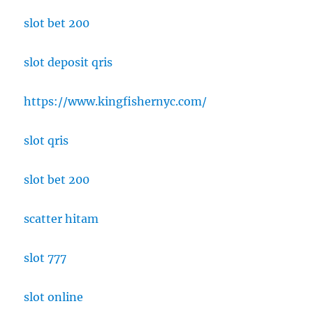
Model
Pendidikan
slot bet 200
Baru
Pascakonflik
slot deposit qris
di
Afrika
https://www.kingfishernyc.com/
slot qris
slot bet 200
scatter hitam
slot 777
slot online