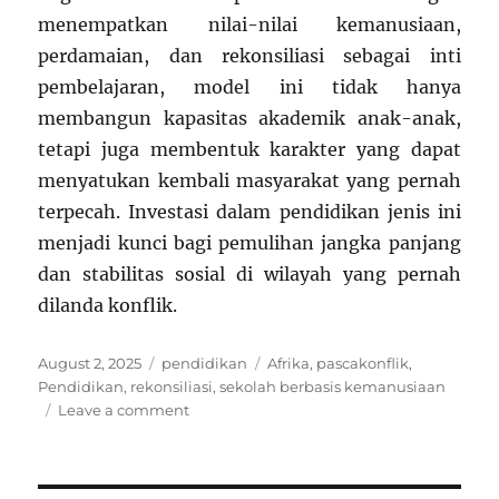
menempatkan nilai-nilai kemanusiaan,
perdamaian, dan rekonsiliasi sebagai inti
pembelajaran, model ini tidak hanya
membangun kapasitas akademik anak-anak,
tetapi juga membentuk karakter yang dapat
menyatukan kembali masyarakat yang pernah
terpecah. Investasi dalam pendidikan jenis ini
menjadi kunci bagi pemulihan jangka panjang
dan stabilitas sosial di wilayah yang pernah
dilanda konflik.
Posted
Categories
Tags
August 2, 2025
pendidikan
Afrika
,
pascakonflik
,
on
Pendidikan
,
rekonsiliasi
,
sekolah berbasis kemanusiaan
on
Leave a comment
Sekolah
Berbasis
Kemanusiaan: