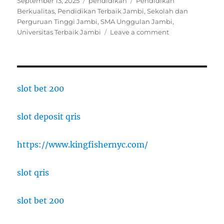
September 13, 2025
pendidikan
Pendidikan
on
Berkualitas
,
Pendidikan Terbaik Jambi
,
Sekolah dan
Perguruan Tinggi Jambi
,
SMA Unggulan Jambi
,
on
Universitas Terbaik Jambi
Leave a comment
5
Pendidikan
Terbaik
di
Jambi
slot bet 200
slot deposit qris
https://www.kingfishernyc.com/
slot qris
slot bet 200