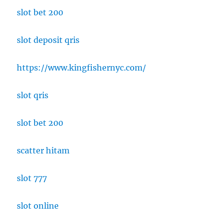
di
slot bet 200
Indones
Sebab,
slot deposit qris
Dampa
dan
Solusi
https://www.kingfishernyc.com/
slot qris
slot bet 200
scatter hitam
slot 777
slot online