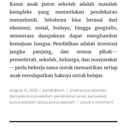
Kasus anak putus sekolah adalah masalah
kompleks yang memerlukan pendekatan
menyeluruh. Sebabnya bisa berasal dari
ekonomi, sosial, budaya, hingga geografis,
sementara dampaknya dapat menghambat
kemajuan bangsa. Pendidikan adalah investasi
jangka panjang, dan semua pihak—
pemerintah, sekolah, keluarga, dan masyarakat
—perlu bekerja sama untuk memastikan setiap
anak mendapatkan haknya untuk belajar.
Posted
Categories
Tags
August 12, 2025
pendidikan
anak putus sekolah
,
on
dampak putus sekolah
,
pendidikan anak
,
penyebab
on
putus sekolah
,
solusi putus sekolah
Leave a comment
Kasus
Anak
Putus
Sekola