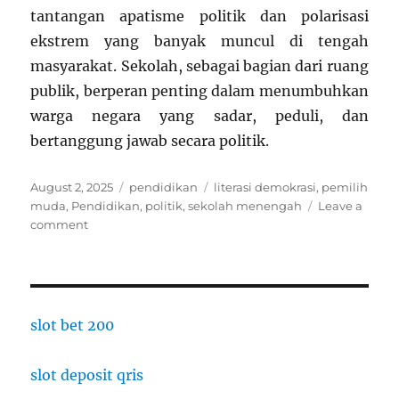
tantangan apatisme politik dan polarisasi
ekstrem yang banyak muncul di tengah
masyarakat. Sekolah, sebagai bagian dari ruang
publik, berperan penting dalam menumbuhkan
warga negara yang sadar, peduli, dan
bertanggung jawab secara politik.
Posted
Categories
Tags
August 2, 2025
pendidikan
literasi demokrasi
,
pemilih
on
muda
,
Pendidikan
,
politik
,
sekolah menengah
Leave a
on
comment
Pendidikan
Politik
di
Sekolah:
Mendidik
slot bet 200
Pemilih
Muda
slot deposit qris
Sejak
Bangku