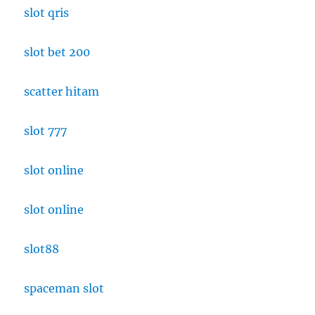
slot qris
slot bet 200
scatter hitam
slot 777
slot online
slot online
slot88
spaceman slot