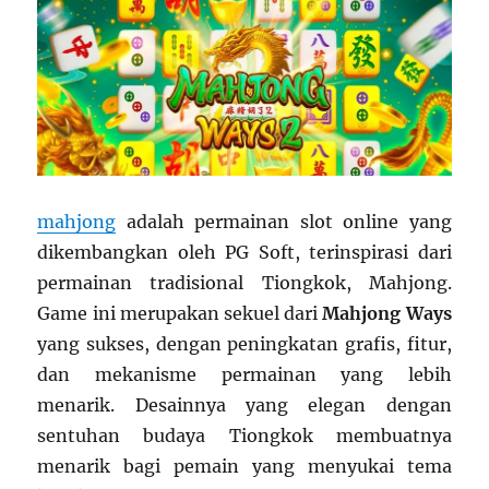
mahjong
adalah permainan slot online yang
dikembangkan oleh PG Soft, terinspirasi dari
permainan tradisional Tiongkok, Mahjong.
Game ini merupakan sekuel dari
Mahjong Ways
yang sukses, dengan peningkatan grafis, fitur,
dan mekanisme permainan yang lebih
menarik. Desainnya yang elegan dengan
sentuhan budaya Tiongkok membuatnya
menarik bagi pemain yang menyukai tema