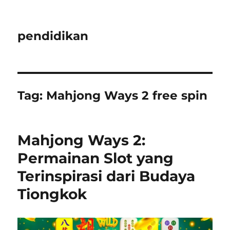
pendidikan
Tag:
Mahjong Ways 2 free spin
Mahjong Ways 2:
Permainan Slot yang
Terinspirasi dari Budaya
Tiongkok