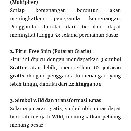
(Multiplier)
Setiap kemenangan beruntun akan
meningkatkan pengganda kemenangan.
Pengganda dimulai dari
1x
dan dapat
meningkat hingga
5x
selama permainan dasar
2. Fitur Free Spin (Putaran Gratis)
Fitur ini dipicu dengan mendapatkan
3 simbol
Scatter
atau lebih, memberikan
10 putaran
gratis
dengan pengganda kemenangan yang
lebih tinggi, dimulai dari
2x hingga 10x
3. Simbol Wild dan Transformasi Emas
Selama putaran gratis, simbol ubin emas dapat
berubah menjadi
Wild
, meningkatkan peluang
menang besar