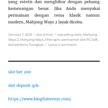
yang estetis dan menghibur dengan peluang
kemenangan besar. Jika Anda menyukai
permainan dengan tema klasik namun
modern, Mahjong Ways 2 layak dicoba.
Posted
Categories
Tags
January 7, 2025
slot online
cascading reels
,
Mahjong
on
Ways 2
,
Mahjong Ways 2 free spin
,
permainan slot PG Soft
,
on
slot bertema Tiongkok
Leave a comment
Mahjong
Ways
2:
Permainan
Slot
slot bet 200
yang
Terinspirasi
slot deposit qris
dari
Budaya
Tiongkok
https://www.kingfishernyc.com/