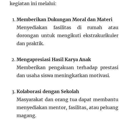
kegiatan ini melalui:
Memberikan Dukungan Moral dan Materi
Menyediakan fasilitas di rumah atau
dorongan untuk mengikuti ekstrakurikuler
dan praktik.
Mengapresiasi Hasil Karya Anak
Memberikan pengakuan terhadap prestasi
dan usaha siswa meningkatkan motivasi.
Kolaborasi dengan Sekolah
Masyarakat dan orang tua dapat membantu
menyediakan mentor, fasilitas, atau peluang
magang.