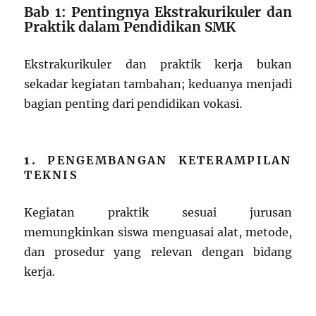
Bab 1: Pentingnya Ekstrakurikuler dan
Praktik dalam Pendidikan SMK
Ekstrakurikuler dan praktik kerja bukan
sekadar kegiatan tambahan; keduanya menjadi
bagian penting dari pendidikan vokasi.
1.
PENGEMBANGAN KETERAMPILAN
TEKNIS
Kegiatan praktik sesuai jurusan
memungkinkan siswa menguasai alat, metode,
dan prosedur yang relevan dengan bidang
kerja.