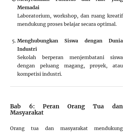
Memadai
Laboratorium, workshop, dan ruang kreatif
mendukung proses belajar secara optimal.
Menghubungkan Siswa dengan Dunia
Industri
Sekolah berperan menjembatani siswa
dengan peluang magang, proyek, atau
kompetisi industri.
Bab 6: Peran Orang Tua dan
Masyarakat
Orang tua dan masyarakat mendukung