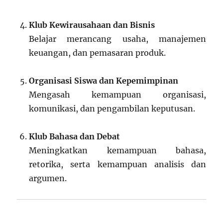
Klub Kewirausahaan dan Bisnis
Belajar merancang usaha, manajemen
keuangan, dan pemasaran produk.
Organisasi Siswa dan Kepemimpinan
Mengasah kemampuan organisasi,
komunikasi, dan pengambilan keputusan.
Klub Bahasa dan Debat
Meningkatkan kemampuan bahasa,
retorika, serta kemampuan analisis dan
argumen.