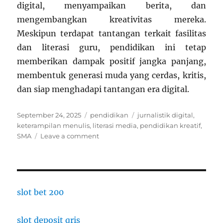
digital, menyampaikan berita, dan
mengembangkan kreativitas mereka.
Meskipun terdapat tantangan terkait fasilitas
dan literasi guru, pendidikan ini tetap
memberikan dampak positif jangka panjang,
membentuk generasi muda yang cerdas, kritis,
dan siap menghadapi tantangan era digital.
Posted
Categories
Tags
September 24, 2025
pendidikan
jurnalistik digital
,
on
keterampilan menulis
,
literasi media
,
pendidikan kreatif
,
on
SMA
Leave a comment
Pendidikan
Keterampilan
Jurnalistik
Digital
di
slot bet 200
SMA
slot deposit qris