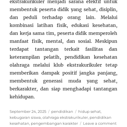
ekstrakurikuler menjadi sarana efektif untuk
membentuk peserta didik yang sehat, disiplin,
dan peduli terhadap orang lain. Melalui
kombinasi latihan fisik, edukasi kesehatan,
dan kerja sama tim, peserta didik memperoleh
manfaat fisik, mental, dan sosial. Meskipun
terdapat tantangan terkait fasilitas dan
keterampilan pelatih, pendidikan kesehatan
olahraga melalui klub ekstrakurikuler tetap
memberikan dampak positif jangka panjang,
membentuk generasi muda yang sehat,
berkarakter, dan siap menghadapi tantangan
kehidupan.
Posted
Categories
Tags
September 24, 2025
pendidikan
hidup sehat
,
on
kebugaran siswa
,
olahraga ekstrakurikuler
,
pendidikan
on
kesehatan
,
pengembangan karakter
Leave a comment