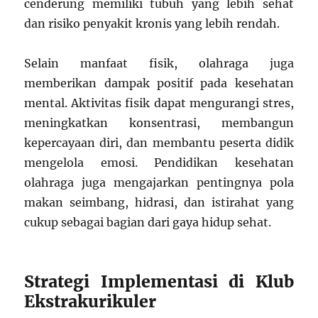
cenderung memiliki tubuh yang lebih sehat
dan risiko penyakit kronis yang lebih rendah.
Selain manfaat fisik, olahraga juga
memberikan dampak positif pada kesehatan
mental. Aktivitas fisik dapat mengurangi stres,
meningkatkan konsentrasi, membangun
kepercayaan diri, dan membantu peserta didik
mengelola emosi. Pendidikan kesehatan
olahraga juga mengajarkan pentingnya pola
makan seimbang, hidrasi, dan istirahat yang
cukup sebagai bagian dari gaya hidup sehat.
Strategi Implementasi di Klub
Ekstrakurikuler