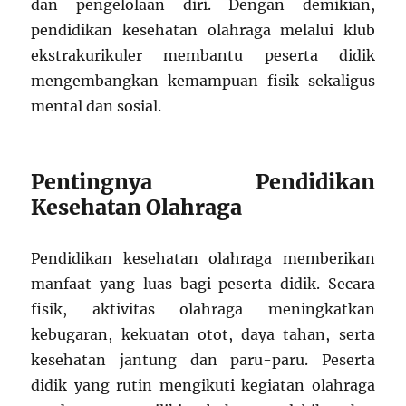
dan pengelolaan diri. Dengan demikian,
pendidikan kesehatan olahraga melalui klub
ekstrakurikuler membantu peserta didik
mengembangkan kemampuan fisik sekaligus
mental dan sosial.
Pentingnya Pendidikan
Kesehatan Olahraga
Pendidikan kesehatan olahraga memberikan
manfaat yang luas bagi peserta didik. Secara
fisik, aktivitas olahraga meningkatkan
kebugaran, kekuatan otot, daya tahan, serta
kesehatan jantung dan paru-paru. Peserta
didik yang rutin mengikuti kegiatan olahraga