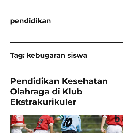
pendidikan
Tag:
kebugaran siswa
Pendidikan Kesehatan
Olahraga di Klub
Ekstrakurikuler