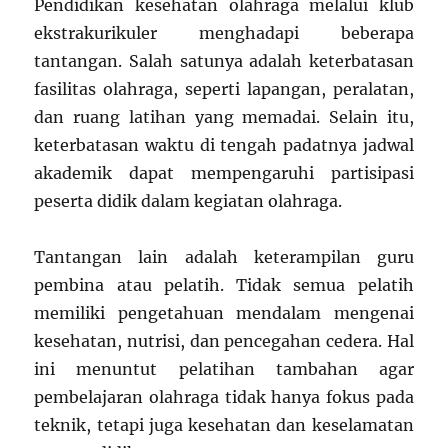
Pendidikan kesehatan olahraga melalui klub
ekstrakurikuler menghadapi beberapa
tantangan. Salah satunya adalah keterbatasan
fasilitas olahraga, seperti lapangan, peralatan,
dan ruang latihan yang memadai. Selain itu,
keterbatasan waktu di tengah padatnya jadwal
akademik dapat mempengaruhi partisipasi
peserta didik dalam kegiatan olahraga.
Tantangan lain adalah keterampilan guru
pembina atau pelatih. Tidak semua pelatih
memiliki pengetahuan mendalam mengenai
kesehatan, nutrisi, dan pencegahan cedera. Hal
ini menuntut pelatihan tambahan agar
pembelajaran olahraga tidak hanya fokus pada
teknik, tetapi juga kesehatan dan keselamatan