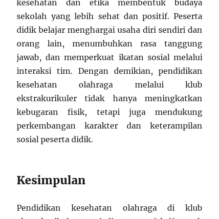
kesehatan dan etika membentuk budaya
sekolah yang lebih sehat dan positif. Peserta
didik belajar menghargai usaha diri sendiri dan
orang lain, menumbuhkan rasa tanggung
jawab, dan memperkuat ikatan sosial melalui
interaksi tim. Dengan demikian, pendidikan
kesehatan olahraga melalui klub
ekstrakurikuler tidak hanya meningkatkan
kebugaran fisik, tetapi juga mendukung
perkembangan karakter dan keterampilan
sosial peserta didik.
Kesimpulan
Pendidikan kesehatan olahraga di klub