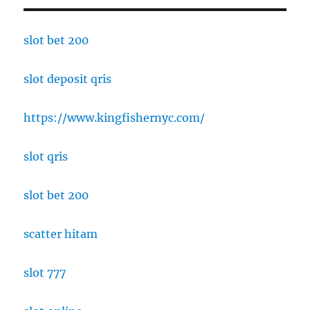
Terbaik
di
Indonesia
slot bet 200
2025–
2026
slot deposit qris
https://www.kingfishernyc.com/
slot qris
slot bet 200
scatter hitam
slot 777