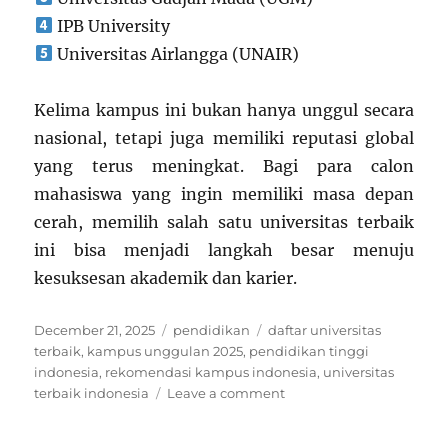
IPB University
Universitas Airlangga (UNAIR)
Kelima kampus ini bukan hanya unggul secara
nasional, tetapi juga memiliki reputasi global
yang terus meningkat. Bagi para calon
mahasiswa yang ingin memiliki masa depan
cerah, memilih salah satu universitas terbaik
ini bisa menjadi langkah besar menuju
kesuksesan akademik dan karier.
Posted
Categories
Tags
December 21, 2025
pendidikan
daftar universitas
on
terbaik
,
kampus unggulan 2025
,
pendidikan tinggi
indonesia
,
rekomendasi kampus indonesia
,
universitas
on
terbaik indonesia
Leave a comment
5
Universitas