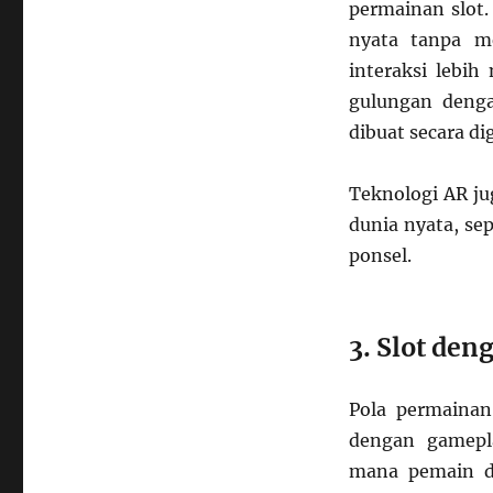
permainan slot.
nyata tanpa m
interaksi lebi
gulungan denga
dibuat secara dig
Teknologi AR j
dunia nyata, se
ponsel.
3. Slot den
Pola permainan
dengan gamepl
mana pemain d