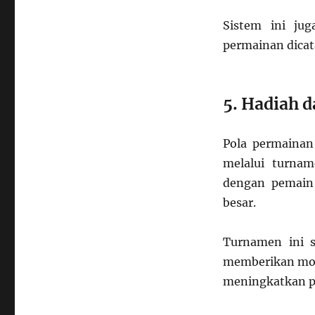
Sistem ini ju
permainan dicat
5. Hadiah 
Pola permainan
melalui turna
dengan pemain 
besar.
Turnamen ini s
memberikan mot
meningkatkan p