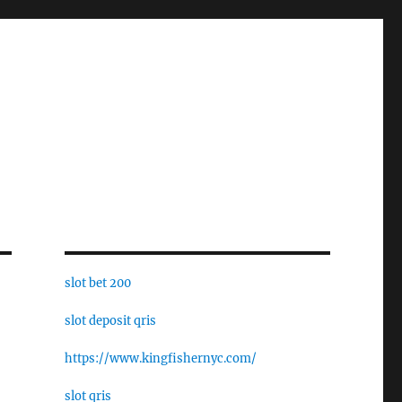
slot bet 200
slot deposit qris
https://www.kingfishernyc.com/
slot qris