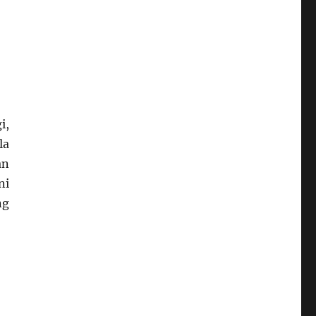
i,
la
an
ni
ng