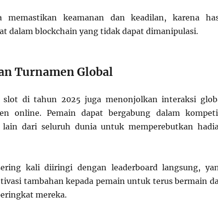
ga memastikan keamanan dan keadilan, karena has
at dalam blockchain yang tidak dapat dimanipulasi.
dan Turnamen Global
 slot di tahun 2025 juga menonjolkan interaksi glob
men online. Pemain dapat bergabung dalam kompeti
lain dari seluruh dunia untuk memperebutkan hadi
ering kali diiringi dengan leaderboard langsung, ya
ivasi tambahan kepada pemain untuk terus bermain d
eringkat mereka.