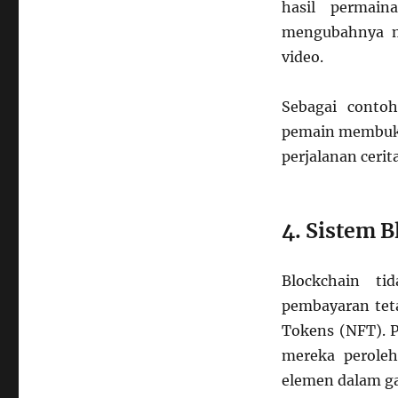
hasil permain
mengubahnya m
video.
Sebagai conto
pemain membuka
perjalanan cerit
4. Sistem B
Blockchain ti
pembayaran teta
Tokens (NFT). 
mereka peroleh
elemen dalam g