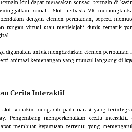
 Pemain kini dapat merasakan sensasi bermain di kasi
eninggalkan rumah. Slot berbasis VR memungkink
h mendalam dengan elemen permainan, seperti memut
n tangan virtual atau menjelajahi dunia tematik ya
ital.
uga digunakan untuk menghadirkan elemen permainan 
perti animasi kemenangan yang muncul langsung di lay
gan Cerita Interaktif
 slot semakin mengarah pada narasi yang terintegra
ay. Pengembang memperkenalkan cerita interaktif 
apat membuat keputusan tertentu yang memengaru