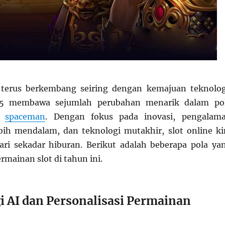
 terus berkembang seiring dengan kemajuan teknolog
5 membawa sejumlah perubahan menarik dalam po
ot
spaceman
. Dengan fokus pada inovasi, pengalam
ih mendalam, dan teknologi mutakhir, slot online ki
ari sekadar hiburan. Berikut adalah beberapa pola ya
mainan slot di tahun ini.
i AI dan Personalisasi Permainan