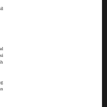
il
al
si
ah
ng
an