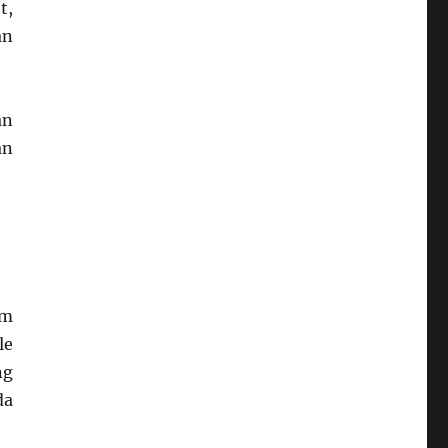
t,
an
an
an
em
le
ng
da