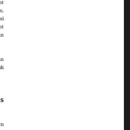
ot
n.
si
ot
an
an
uk
as
am