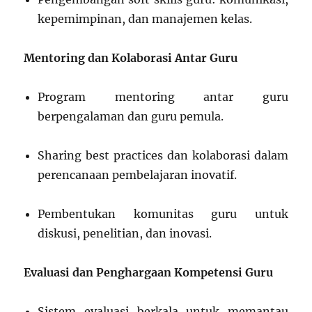
kepemimpinan, dan manajemen kelas.
Mentoring dan Kolaborasi Antar Guru
Program mentoring antar guru
berpengalaman dan guru pemula.
Sharing best practices dan kolaborasi dalam
perencanaan pembelajaran inovatif.
Pembentukan komunitas guru untuk
diskusi, penelitian, dan inovasi.
Evaluasi dan Penghargaan Kompetensi Guru
Sistem evaluasi berkala untuk memantau