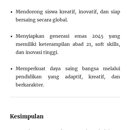
Mendorong siswa kreatif, inovatif, dan siap
bersaing secara global.
Menyiapkan generasi emas 2045 yang
memiliki keterampilan abad 21, soft skills,
dan inovasi tinggi.
Memperkuat daya saing bangsa melalui
pendidikan yang adaptif, kreatif, dan
berkarakter.
Kesimpulan