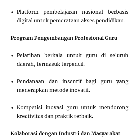
Platform pembelajaran nasional berbasis
digital untuk pemerataan akses pendidikan.
Program Pengembangan Profesional Guru
Pelatihan berkala untuk guru di seluruh
daerah, termasuk terpencil.
Pendanaan dan insentif bagi guru yang
menerapkan metode inovatif.
Kompetisi inovasi guru untuk mendorong
kreativitas dan praktik terbaik.
Kolaborasi dengan Industri dan Masyarakat