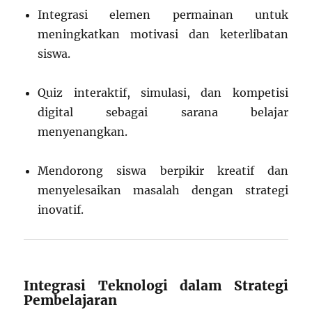
Integrasi elemen permainan untuk
meningkatkan motivasi dan keterlibatan
siswa.
Quiz interaktif, simulasi, dan kompetisi
digital sebagai sarana belajar
menyenangkan.
Mendorong siswa berpikir kreatif dan
menyelesaikan masalah dengan strategi
inovatif.
Integrasi Teknologi dalam Strategi
Pembelajaran