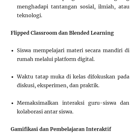
menghadapi tantangan sosial, ilmiah, atau
teknologi.
Flipped Classroom dan Blended Learning
Siswa mempelajari materi secara mandiri di
rumah melalui platform digital.
Waktu tatap muka di kelas difokuskan pada
diskusi, eksperimen, dan praktik.
Memaksimalkan interaksi guru-siswa dan
kolaborasi antar siswa.
Gamifikasi dan Pembelajaran Interaktif