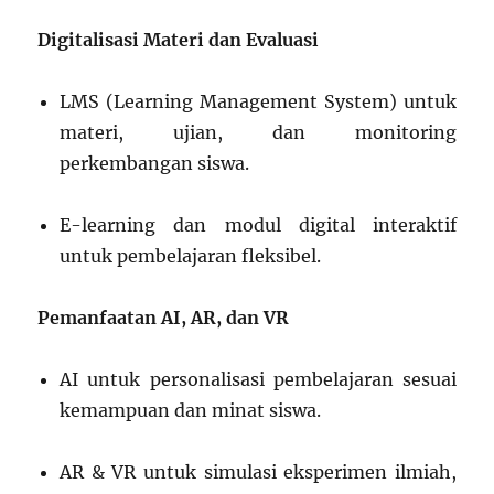
Digitalisasi Materi dan Evaluasi
LMS (Learning Management System) untuk
materi, ujian, dan monitoring
perkembangan siswa.
E-learning dan modul digital interaktif
untuk pembelajaran fleksibel.
Pemanfaatan AI, AR, dan VR
AI untuk personalisasi pembelajaran sesuai
kemampuan dan minat siswa.
AR & VR untuk simulasi eksperimen ilmiah,