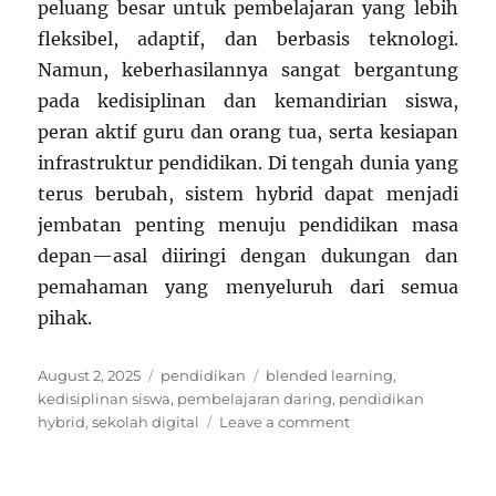
peluang besar untuk pembelajaran yang lebih
fleksibel, adaptif, dan berbasis teknologi.
Namun, keberhasilannya sangat bergantung
pada kedisiplinan dan kemandirian siswa,
peran aktif guru dan orang tua, serta kesiapan
infrastruktur pendidikan. Di tengah dunia yang
terus berubah, sistem hybrid dapat menjadi
jembatan penting menuju pendidikan masa
depan—asal diiringi dengan dukungan dan
pemahaman yang menyeluruh dari semua
pihak.
Posted
Categories
Tags
August 2, 2025
pendidikan
blended learning
,
on
kedisiplinan siswa
,
pembelajaran daring
,
pendidikan
on
hybrid
,
sekolah digital
Leave a comment
Model
Pendidikan
Hybrid: