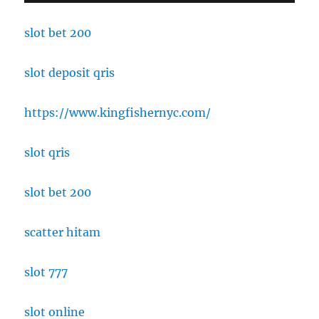
Antara
Fleksibilitas
slot bet 200
dan
Tantangan
slot deposit qris
Kedisiplinan
Siswa
https://www.kingfishernyc.com/
slot qris
slot bet 200
scatter hitam
slot 777
slot online