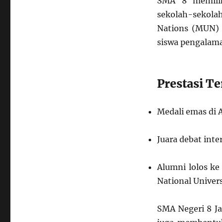
SMA 8 memilik
sekolah-sekolah
Nations (MUN) 
siswa pengalama
Prestasi Te
Medali emas di 
Juara debat inte
Alumni lolos ke
National Univers
SMA Negeri 8 Ja