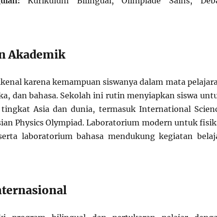
ulan:
Kurikulum Bilingual, Olimpiade Sains, Deb
n Akademik
ikenal karena kemampuan siswanya dalam mata pelajar
ka, dan bahasa. Sekolah ini rutin menyiapkan siswa unt
 tingkat Asia dan dunia, termasuk International Scien
ian Physics Olympiad. Laboratorium modern untuk fisik
 serta laboratorium bahasa mendukung kegiatan belaj
ternasional