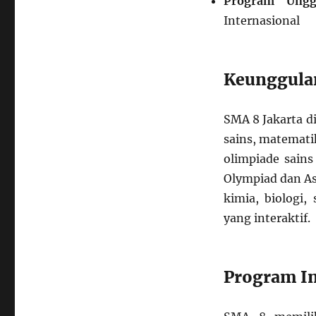
Program Ungg
Internasional
Keunggula
SMA 8 Jakarta d
sains, matemati
olimpiade sains
Olympiad dan As
kimia, biologi,
yang interaktif.
Program In