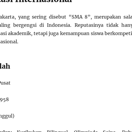
akarta, yang sering disebut “SMA 8”, merupakan sal
aling bergengsi di Indonesia. Reputasinya tidak han
stasi akademik, tetapi juga kemampuan siswa berkompeti
nasional.
lah
Pusat
958
nggul)