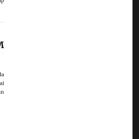
ap
M
da
ai
an