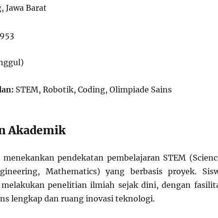
 Jawa Barat
953
nggul)
an:
STEM, Robotik, Coding, Olimpiade Sains
n Akademik
 menekankan pendekatan pembelajaran STEM (Scienc
gineering, Mathematics) yang berbasis proyek. Sis
melakukan penelitian ilmiah sejak dini, dengan fasilit
ns lengkap dan ruang inovasi teknologi.