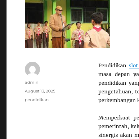
Pendidikan
slo
masa depan ya
Author
admin
pendidikan yan
Posted
August 13, 2025
pengetahuan, te
on
Categories
pendidikan
perkembangan k
Memperkuat pe
pemerintah, kel
sinergis akan 