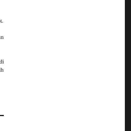
k.
an
di
ih