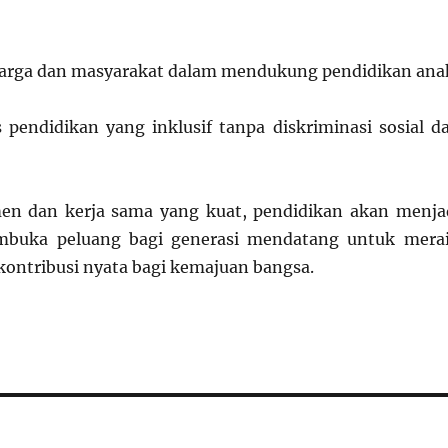
uarga dan masyarakat dalam mendukung pendidikan ana
pendidikan yang inklusif tanpa diskriminasi sosial d
n dan kerja sama yang kuat, pendidikan akan menja
mbuka peluang bagi generasi mendatang untuk mera
rkontribusi nyata bagi kemajuan bangsa.