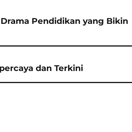
: Drama Pendidikan yang Bikin
percaya dan Terkini