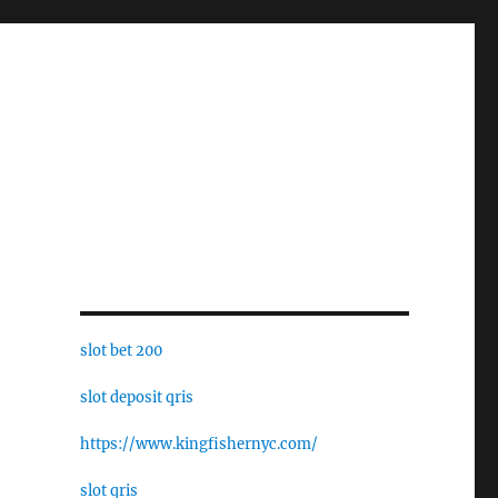
slot bet 200
slot deposit qris
https://www.kingfishernyc.com/
slot qris