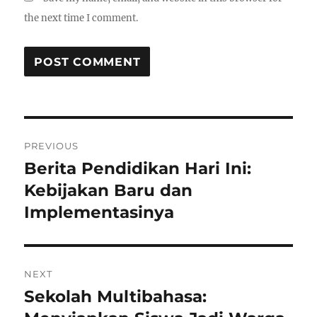
the next time I comment.
Post
PREVIOUS
navigation
Berita Pendidikan Hari Ini:
Previous
post:
Kebijakan Baru dan
Implementasinya
NEXT
Sekolah Multibahasa:
Next
post: