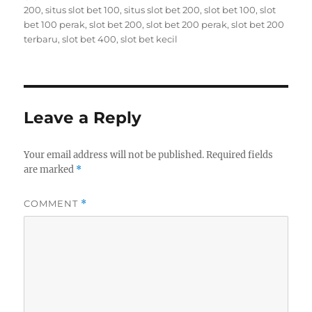
on
200
,
situs slot bet 100
,
situs slot bet 200
,
slot bet 100
,
slot
bet 100 perak
,
slot bet 200
,
slot bet 200 perak
,
slot bet 200
terbaru
,
slot bet 400
,
slot bet kecil
Leave a Reply
Your email address will not be published.
Required fields
are marked
*
COMMENT
*