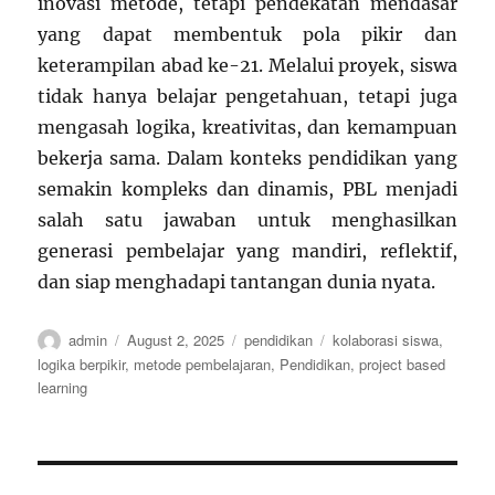
inovasi metode, tetapi pendekatan mendasar
yang dapat membentuk pola pikir dan
keterampilan abad ke-21. Melalui proyek, siswa
tidak hanya belajar pengetahuan, tetapi juga
mengasah logika, kreativitas, dan kemampuan
bekerja sama. Dalam konteks pendidikan yang
semakin kompleks dan dinamis, PBL menjadi
salah satu jawaban untuk menghasilkan
generasi pembelajar yang mandiri, reflektif,
dan siap menghadapi tantangan dunia nyata.
Author
Posted
Categories
Tags
admin
August 2, 2025
pendidikan
kolaborasi siswa
,
on
logika berpikir
,
metode pembelajaran
,
Pendidikan
,
project based
learning