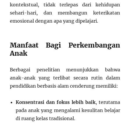
kontekstual, tidak terlepas dari kehidupan
sehari-hari, dan membangun keterikatan
emosional dengan apa yang dipelajari.
Manfaat Bagi Perkembangan
Anak
Berbagai penelitian menunjukkan bahwa
anak-anak yang terlibat secara rutin dalam
pendidikan berbasis alam cenderung memiliki:
Konsentrasi dan fokus lebih baik
, terutama
pada anak yang mengalami kesulitan belajar
di ruang kelas tradisional.