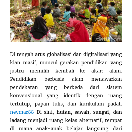
Di tengah arus globalisasi dan digitalisasi yang
kian masif, muncul gerakan pendidikan yang
justru memilih kembali ke akar: alam.
Pendidikan berbasis alam menawarkan
pendekatan yang berbeda dari sistem
konvensional yang identik dengan ruang
tertutup, papan tulis, dan kurikulum padat.
neymar88
Di sini,
hutan, sawah, sungai, dan
ladang
menjadi ruang kelas alternatif, tempat
di mana anak-anak belajar langsung dari