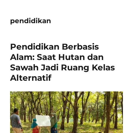
pendidikan
Pendidikan Berbasis
Alam: Saat Hutan dan
Sawah Jadi Ruang Kelas
Alternatif