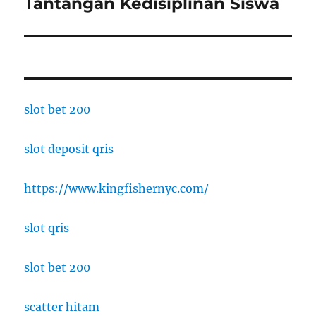
Tantangan Kedisiplinan Siswa
slot bet 200
slot deposit qris
https://www.kingfishernyc.com/
slot qris
slot bet 200
scatter hitam