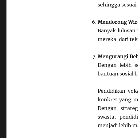
sehingga sesuai 
Mendorong Wir
Banyak lulusan 
mereka, dari tekn
Mengurangi Beb
Dengan lebih s
bantuan sosial b
Pendidikan voka
konkret yang m
Dengan strate
swasta, pendi
menjadi lebih ma