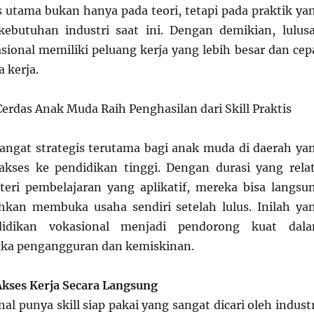
s utama bukan hanya pada teori, tetapi pada praktik ya
kebutuhan industri saat ini. Dengan demikian, lulus
sional memiliki peluang kerja yang lebih besar dan cep
a kerja.
Cerdas Anak Muda Raih Penghasilan dari Skill Praktis
sangat strategis terutama bagi anak muda di daerah ya
akses ke pendidikan tinggi. Dengan durasi yang relat
eri pembelajaran yang aplikatif, mereka bisa langsu
hkan membuka usaha sendiri setelah lulus. Inilah ya
idikan vokasional menjadi pendorong kuat dal
ka pengangguran dan kemiskinan.
kses Kerja Secara Langsung
al punya skill siap pakai yang sangat dicari oleh industr