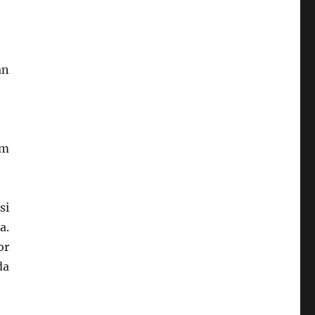
an
am
si
a.
or
da