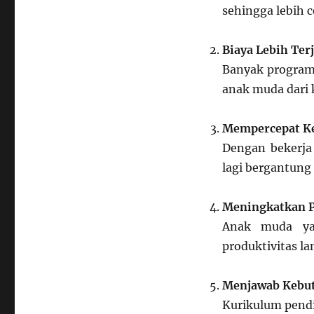
sehingga lebih 
Biaya Lebih Te
Banyak program 
anak muda dari
Mempercepat Ke
Dengan bekerja
lagi bergantung 
Meningkatkan P
Anak muda ya
produktivitas l
Menjawab Kebut
Kurikulum pendi