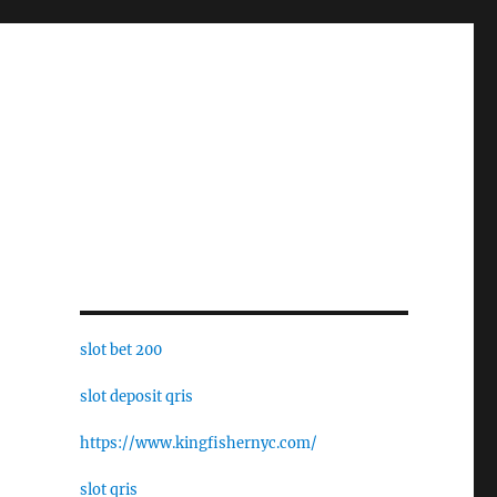
slot bet 200
slot deposit qris
https://www.kingfishernyc.com/
slot qris