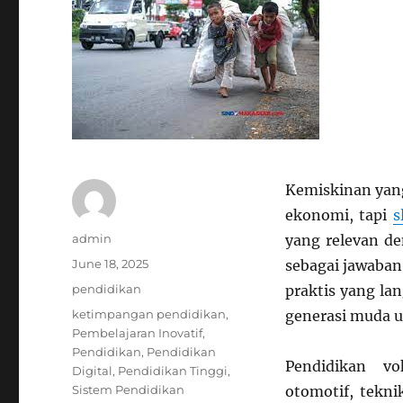
Kemiskinan yang
ekonomi, tapi
s
Author
admin
yang relevan de
Posted
June 18, 2025
sebagai jawaban
on
Categories
pendidikan
praktis yang la
Tags
ketimpangan pendidikan
,
generasi muda u
Pembelajaran Inovatif
,
Pendidikan
,
Pendidikan
Pendidikan vo
Digital
,
Pendidikan Tinggi
,
Sistem Pendidikan
otomotif, tekni