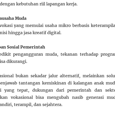
dengan kebutuhan riil lapangan kerja.
ausaha Muda
vokasi yang memulai usaha mikro berbasis keterampil
isi hingga jasa kreatif digital.
an Sosial Pemerintah
edikit pengangguran muda, tekanan terhadap progr
isa dikurangi.
sional bukan sekadar jalur alternatif, melainkan solu
enjawab tantangan kemiskinan di kalangan anak mud
gi yang tepat, dukungan dari pemerintah dan sekt
dikan vokasional bisa mengubah nasib generasi mu
ndiri, terampil, dan sejahtera.